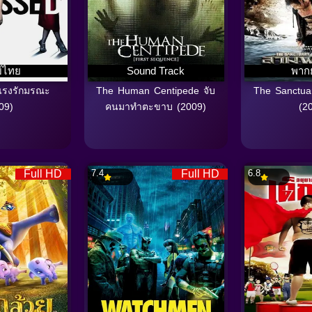
์ไทย
Sound Track
พาก
แรงรักมรณะ
The Human Centipede จับ
The Sanctua
09)
คนมาทำตะขาบ (2009)
(2
Full HD
7.4
Full HD
6.8