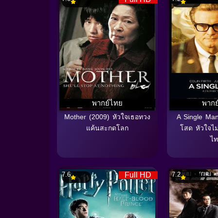
พากย์ไทย
พากย
Mother (2009) หัวใจเธอทวง
A Single Ma
แค้นสะกดโลก
โสด หัวใจไม
ไท
7.6
Full HD
7.2