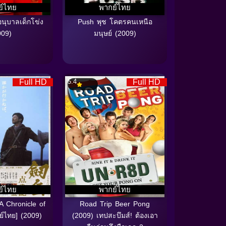
ย์ไทย
พากย์ไทย
นุบาลเด็กโข่ง
Push พุช โคตรคนเหนือ
009)
มนุษย์ (2009)
Full HD
5.4
Full HD
ย์ไทย
พากย์ไทย
 Chronicle of
Road Trip Beer Pong
ย์ไทย] (2009)
(2009) เทปสะบึมส์! ต้องเอา