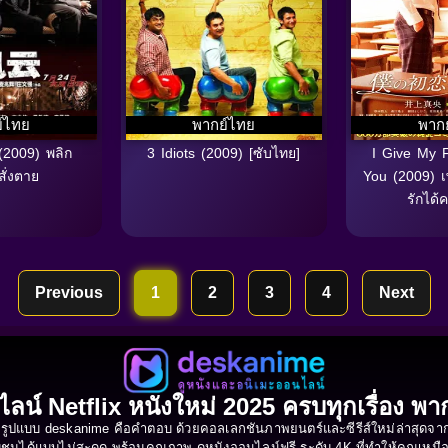
์ไทย
พากย์ไทย
พาก
(2009) พลิก
3 Idiots (2009) [ซับไทย]
I Give My F
สั่งตาย
You (2009) 
รักได้ค
Previous
1
2
3
4
Next
ไลน์ Netflix หนังใหม่ 2025 ครบทุกเรื่อง พ
ูปแบบ deskanime คือคำตอบ ด้วยคอลเลกชันภาพยนตร์และซีรีส์ใหม่ล่าสุดจาก N
รับชมได้แบบไม่สะดุด พร้อมคุณภาพ ดูหนังออนไลน์ฟรี ระดับ 4K ที่ทำให้คุณเหม