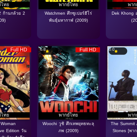
์ไทย
พากย์ไทย
พาก
 ก้านกล้วย 2
Watchmen ศึกซูเปอร์ฮีโร่
Dek Khong อ
09)
พันธุ์มหากาฬ (2009)
(2
Full HD
6.8
Full HD
0.0
์ไทย
พากย์ไทย
พาก
 Woman
Woochi วูชิ ศึกเทพยุทธทะลุ
The Summit A
e Edition วัน
ภพ (2009)
Stones [พาก