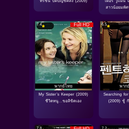
ทรชน ปิดบัญชีคลั่ง (2009)
เดอร์ วูแมน 
สาวน้อยมหัศ
7.4
Full HD
6.5
พากย์ไทย
พากย
My Sister’s Keeper (2009)
Searching for
ชีวิตหนู…ขอลิขิตเอง
(2009) ชู้
7.8
Full HD
7.2