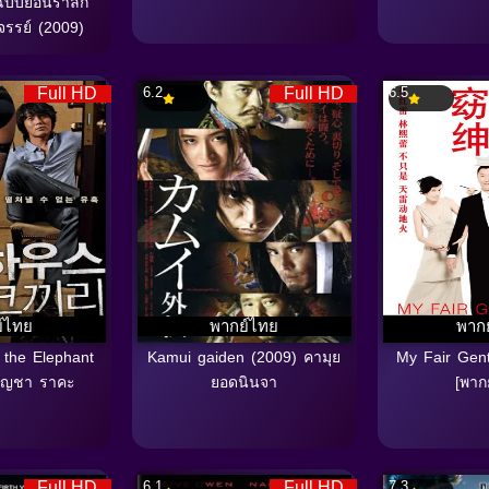
ฉบับย้อนรำลึก
จรรย์ (2009)
Full HD
6.2
Full HD
6.5
์ไทย
พากย์ไทย
พาก
 the Elephant
Kamui gaiden (2009) คามุย
My Fair Gen
 กัญชา ราคะ
ยอดนินจา
[พาก
Full HD
6.1
Full HD
7.3