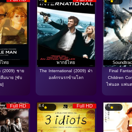
์ไทย
พากย์ไทย
Soundtrac
n (2009) ชาย
The International (2009) ฝ่า
Final Fanta
่ลืมนาย [ซับ
องค์กรนรกข้ามโลก
Children Co
ย]
ไฟนอล แฟนตา
Full HD
8.4
Full HD
7.6