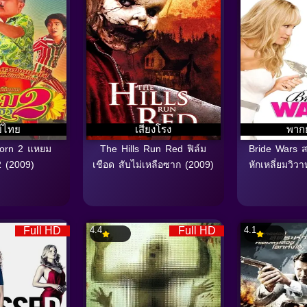
์ไทย
เสียงโรง
พาก
orn 2 แหยม
The Hills Run Red ฟิล์ม
Bride Wars 
 (2009)
เชือด สับไม่เหลือซาก (2009)
หักเหลี่ยมวิว
Full HD
4.4
Full HD
4.1