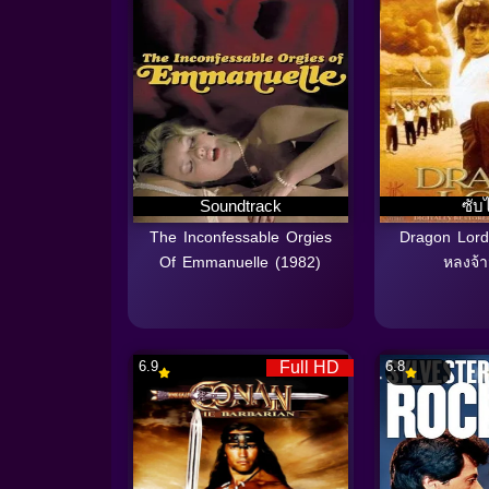
Soundtrack
ซับ
The Inconfessable Orgies
Dragon Lord
Of Emmanuelle (1982)
หลงจ้า
6.9
Full HD
6.8