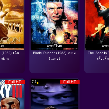
ไทย
พากย์ไทย
พาก
 (1982) เฉิน
Blade Runner (1982) เบลด
The Shaolin 
วมังกร
รันเนอร์
เสี้ยวลิ้
Full HD
7.2
Full HD